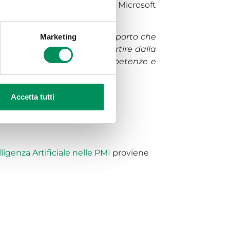
i su Intelligenza Artificiale Microsoft
le un elemento chiave del supporto che
Marketing
digitale, è fondamentale partire dalla
consentirà di trasferire competenze e
Accetta tutti
lligenza Artificiale nelle PMI
proviene