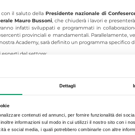
, con il saluto della
Presidente nazionale di Confeserce
nerale Mauro Bussoni
, che chiuderà i lavori e presente
 Saranno infatti sviluppati e programmati in collaborazi
fesercenti provinciali e mandamentali. Parallelamente, v
 la nostra Academy, sarà definito un programma specifico 
esperti del settore:
 and Corporate di Microsoft Italia, che illustrerà le pot
Italia, sull’importanza della formazione in materia di Intelli
Dettagli
oup;
ookie
affronterà le opportunità e le sfide dell’Intelligenza Artifi
nalizzare contenuti ed annunci, per fornire funzionalità dei socia
r Group, che presenteranno soluzioni di automazione, s
inoltre informazioni sul modo in cui utilizzi il nostro sito con i n
icità e social media, i quali potrebbero combinarle con altre inform