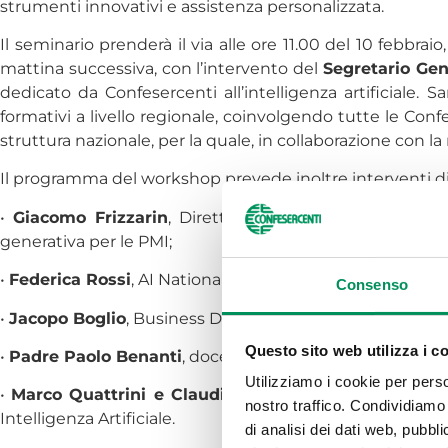
strumenti innovativi e assistenza personalizzata.
Il seminario prenderà il via alle ore 11.00 del 10 febbraio
mattina successiva, con l’intervento del
Segretario Ge
dedicato da Confesercenti all’intelligenza artificiale.
formativi a livello regionale, coinvolgendo tutte le Con
struttura nazionale, per la quale, in collaborazione con
Il programma del workshop prevede inoltre interventi di 
•
Giacomo Frizzarin
, Direttore Divisione Small, Medium
generativa per le PMI;
•
Federica Rossi
, AI National Skills Director di Microsoft 
Consenso
•
Jacopo Boglio
, Business Development Manager Var Gr
Questo sito web utilizza i c
•
Padre Paolo Benanti
, docente di etica e bioetica, che 
Utilizziamo i cookie per perso
•
Marco Quattrini e Claudia Poddighe
, esperti di Va
nostro traffico. Condividiamo 
Intelligenza Artificiale.
di analisi dei dati web, pubbl