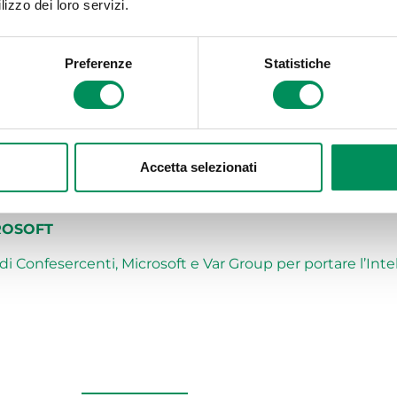
lizzo dei loro servizi.
sessioni pratiche e dimostrazioni live di strumenti basat
le imprese associate.
tunità strategica per rendere l’Intelligenza Artificia
Preferenze
Statistiche
e. “
Per accompagnare il terziario nella trasformazione 
oli è il primo passo di un progetto più ampio, che ci 
ne”
Accetta selezionati
ROSOFT
o di Confesercenti, Microsoft e Var Group per portare l’Inte