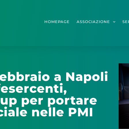
HOMEPAGE
ASSOCIAZIONE
SE
 febbraio a Napoli
fesercenti,
oup per portare
iciale nelle PMI