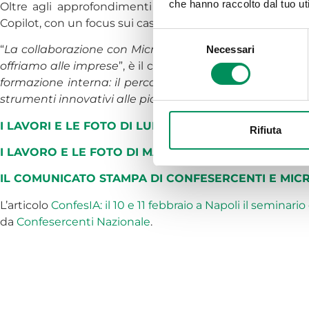
che hanno raccolto dal tuo uti
Oltre agli approfondimenti teorici, il workshop offrirà 
Copilot, con un focus sui casi d’uso per Confesercenti e 
Selezione
“
La collaborazione con Microsoft e Var Group è un’oppor
Necessari
del
offriamo alle imprese
”, è il commento di Patrizia De Luis
consenso
formazione interna: il percorso che prende avvio a Nap
strumenti innovativi alle piccole e medie imprese italia
I LAVORI E LE FOTO DI LUNEDÌ 10 FEBBRAIO
Rifiuta
I LAVORO E LE FOTO DI MARTEDÌ 11 FEBBRAIO
IL COMUNICATO STAMPA DI CONFESERCENTI E MIC
L’articolo
ConfesIA: il 10 e 11 febbraio a Napoli il seminari
da
Confesercenti Nazionale
.