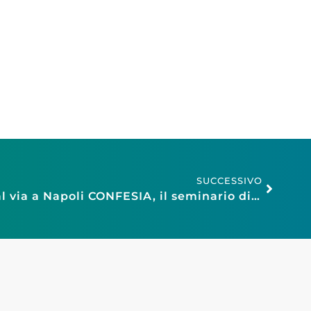
SUCCESSIVO
Intelligenza artificiale: al via a Napoli CONFESIA, il seminario di Confesercenti, Microsoft e Var Group – 10 febbraio