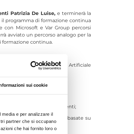
nti Patrizia De Luise,
e terminerà la
rà il programma di formazione continua
one con Microsoft e Var Group percorsi
errà avviato un percorso analogo per la
di formazione continua.
enzialità dell’Intelligenza Artificiale
genza Artificiale;
Informazioni sui cookie
ciale per il sistema Confesercenti;
l media e per analizzare il
icurezza e gestione dei dati basate su
ostri partner che si occupano
azioni che hai fornito loro o