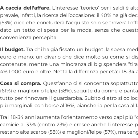
A caccia dell’affare.
L’interesse ‘teorico’ per i saldi è a
prevale, infatti, la ricerca dell’occasione: il 40% ha già
(53%) dice che concluderà l’acquisto solo se troverà l’of
dato un tetto di spesa per la moda, senza che questo 
convenienza percepita.
Il budget.
Tra chi ha già fissato un budget, la spesa me
euro o meno: un divario che dice molto su come si dist
contenute, mentre una minoranza di big spenders “tira 
4% 1.000 euro e oltre. Netta la differenza per età: i 18-34
Cosa si compra.
Quest’anno ci si concentra soprattutto s
(61%) e maglioni o felpe (58%), seguite da gonne e pantal
tutto per rinnovare il guardaroba. Subito dietro si colloc
più marginali, con borse al 16%, biancheria per la casa al 15
Tra i 18-34 anni aumenta l’orientamento verso capi più “da u
camicie al 33% (contro 23%) e cresce anche l’interesse pe
restano alte scarpe (58%) e maglioni/felpe (57%), ma teng