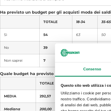
Ha previsto un budget per gli acquisti moda dei saldi
TOTALE
18-34
35-65
Sì
54
63
50
No
39
29
43
Non saprei
7
8
7
Consenso
Quale budget ha previsto per gli acquisti moda dei sal
TOTALE
18-34
35-65
Questo sito web utilizza i c
Utilizziamo i cookie per perso
MEDIA
292,57
225,66
327,6
nostro traffico. Condividiamo 
di analisi dei dati web, pubbl
Mediana
200,00
200,00
250,0
che hanno raccolto dal tuo uti