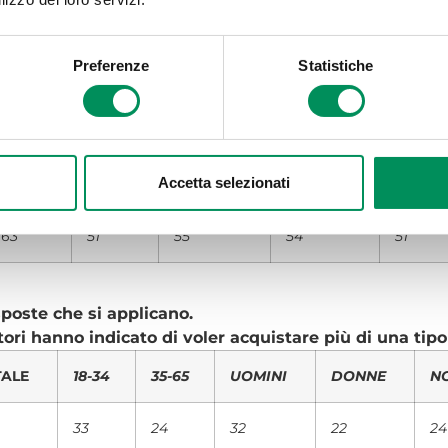
Preferenze
Statistiche
le risposte che si applicano.
sumatori hanno indicato di voler acquistare attraverso
18-34
35-65
UOMINI
DONNE
NORD
Accetta selezionati
86
87
89
85
89
63
51
55
54
51
sposte che si applicano.
ori hanno indicato di voler acquistare più di una tipo
TALE
18-34
35-65
UOMINI
DONNE
N
33
24
32
22
24