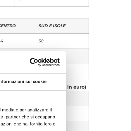
CENTRO
SUD E ISOLE
44
58
47
34
9
8
Informazioni sui cookie
budget per persona? (Valori in euro)
CENTRO
SUD E ISOLE
l media e per analizzare il
311,88
270,93
ostri partner che si occupano
azioni che hai fornito loro o
200,00
200,00