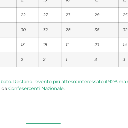
21
13
16
15
13
22
27
23
28
25
30
32
28
36
32
13
18
11
23
14
2
2
1
3
3
e sabato. Restano l’evento più atteso: interessato il 92% 
e da
Confesercenti Nazionale
.