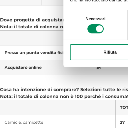
Selezione
Necessari
Dove progetta di acquistare per i saldi? Indichi tutte 
del
Nota: il totale di colonna non è 100 perché molti con
consenso
TOTALE
Rifiuta
Presso un punto vendita fisico
87
Acquisterò online
54
Cosa ha intenzione di comprare? Selezioni tutte le ri
Nota: il totale di colonna non è 100 perché i consumat
TO
Camicie, camicette
27