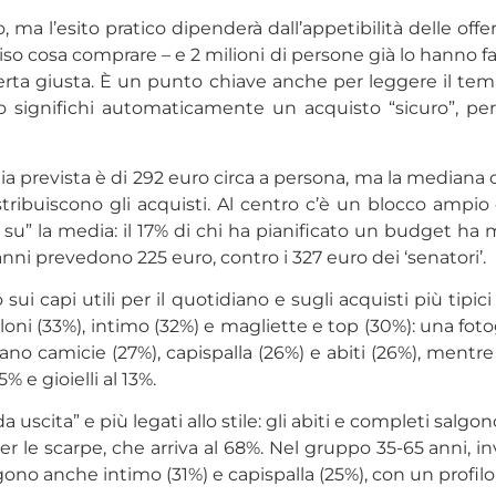
lto, ma l’esito pratico dipenderà dall’appetibilità delle o
 deciso cosa comprare – e 2 milioni di persone già lo hanno
ferta giusta. È un punto chiave anche per leggere il tema
significhi automaticamente un acquisto “sicuro”, perc
dia prevista è di 292 euro circa a persona, ma la median
ribuiscono gli acquisti. Al centro c’è un blocco ampio
su” la media: il 17% di chi ha pianificato un budget ha
 anni prevedono 225 euro, contro i 327 euro dei ‘senatori’.
ui capi utili per il quotidiano e sugli acquisti più tipici
oni (33%), intimo (32%) e magliette e top (30%): una foto
ano camicie (27%), capispalla (26%) e abiti (26%), mentre 
% e gioielli al 13%.
scita” e più legati allo stile: gli abiti e completi salgono
r le scarpe, che arriva al 68%. Nel gruppo 35-65 anni, in
ono anche intimo (31%) e capispalla (25%), con un profilo 