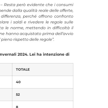
–
Resta però evidente che i consumi
nde dalla qualità reale delle offerte,
differenza, perché offrono confronto
are i saldi e rivedere le regole sulle
ta le norme, mettendo in difficoltà il
one hanno acquistato prima dell’avvio
l pieno rispetto delle regole”.
 invernali 2024. Lei ha intenzione di
TOTALE
40
52
8