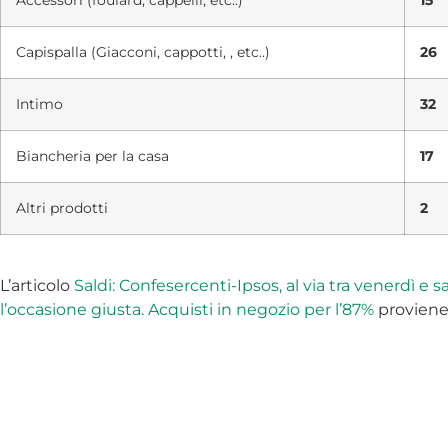
Accessori (foulard, cappelli, etc..)
15
Capispalla (Giacconi, cappotti, , etc..)
26
Intimo
32
Biancheria per la casa
17
Altri prodotti
2
L’articolo
Saldi: Confesercenti-Ipsos, al via tra venerdì 
l’occasione giusta. Acquisti in negozio per l’87%
provien