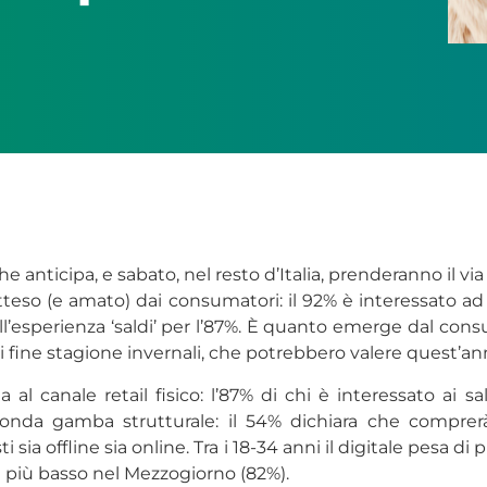
e anticipa, e sabato, nel resto d’Italia, prenderanno il via i
eso (e amato) dai consumatori: il 92% è interessato ad 
 dell’esperienza ‘saldi’ per l’87%. È quanto emerge dal c
 fine stagione invernali, che potrebbero valere quest’anno
a al canale retail fisico: l’87% di chi è interessato ai
onda gamba strutturale: il 54% dichiara che comprerà
 sia offline sia online. Tra i 18-34 anni il digitale pesa di 
 e più basso nel Mezzogiorno (82%).