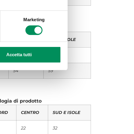
Marketing
 le due tipologie di canale
CENTRO
SUD E ISOLE
Accetta tutti
89
82
54
59
logia di prodotto
ORD
CENTRO
SUD E ISOLE
22
32