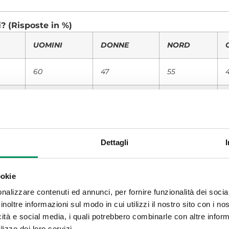
? (Risposte in %)
UOMINI
DONNE
NORD
60
47
55
34
44
39
6
9
6
Dettagli
di? Se acquista anche per la sua famiglia, calcoli il 
UOMINI
DONNE
NORD
ookie
nalizzare contenuti ed annunci, per fornire funzionalità dei socia
9
321,42
258,60
303,66
inoltre informazioni sul modo in cui utilizzi il nostro sito con i n
icità e social media, i quali potrebbero combinarle con altre inform
0
250,00
200,00
200,00
lizzo dei loro servizi.